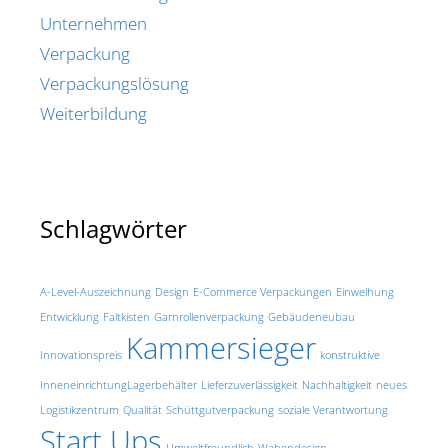
Unternehmen
Verpackung
Verpackungslösung
Weiterbildung
Schlagwörter
A-Level-Auszeichnung
Design
E-Commerce Verpackungen
Einweihung
Entwicklung
Faltkisten
Garnrollenverpackung
Gebäudeneubau
Kammersieger
Innovationspreis
konstruktive
Inneneinrichtung​
Lagerbehälter
Lieferzuverlässigkeit
Nachhaltigkeit
neues
Logistikzentrum
Qualität
Schüttgutverpackung
soziale Verantwortung
Start Ups
Umweltfreundlich
Wabendesign