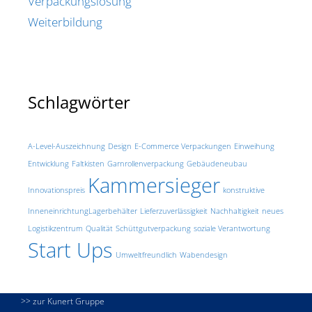
Verpackungslösung
Weiterbildung
Schlagwörter
A-Level-Auszeichnung
Design
E-Commerce Verpackungen
Einweihung
Entwicklung
Faltkisten
Garnrollenverpackung
Gebäudeneubau
Kammersieger
Innovationspreis
konstruktive
Inneneinrichtung​
Lagerbehälter
Lieferzuverlässigkeit
Nachhaltigkeit
neues
Logistikzentrum
Qualität
Schüttgutverpackung
soziale Verantwortung
Start Ups
Umweltfreundlich
Wabendesign
>> zur Kunert Gruppe